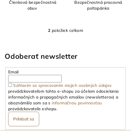
Členková bezpečnostná
Bezpečnostná pracovná
obuv
poltopánka
2
položiek celkom
O
v
l
á
Odoberať newsletter
d
a
Email
c
i
Súhlasím so spracovaním mojich osobných údajov
e
prevádzkovateľom tohto e-shopu za účelom odosielania
p
informačných a propagačných emailov (newsletterov) a
r
oboznámil/a som sa s
informačnou povinnosťou
v
prevádzkovateľa eshopu.
k
Prihlásiť sa
y
v