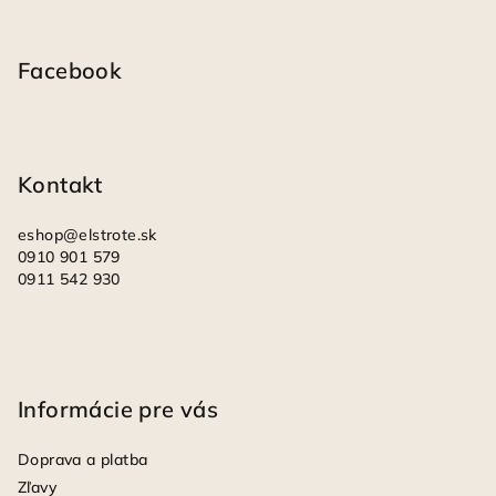
Z
ý
á
p
i
p
Facebook
s
ä
u
t
i
Kontakt
e
eshop
@
elstrote.sk
0910 901 579
0911 542 930
Informácie pre vás
Doprava a platba
Zľavy