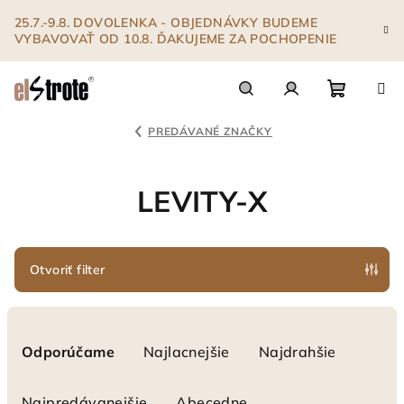
Prejsť
25.7.-9.8. DOVOLENKA - OBJEDNÁVKY BUDEME
na
VYBAVOVAŤ OD 10.8. ĎAKUJEME ZA POCHOPENIE
obsah
Nákupn
Hľadať
Prihlásenie
PREDÁVANÉ ZNAČKY
košík
LEVITY-X
Otvoriť filter
R
a
Odporúčame
Najlacnejšie
Najdrahšie
d
e
Najpredávanejšie
Abecedne