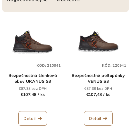
n
i
V
e
ý
p
p
r
i
o
s
d
p
u
KÓD:
210941
KÓD:
220941
r
k
Bezpečnostná členková
Bezpečnostné poltopánky
o
t
obuv URANUS S3
VENUS S3
d
o
€87,38 bez DPH
€87,38 bez DPH
u
€107,48
/ ks
€107,48
/ ks
v
k
t
o
Detail
Detail
v