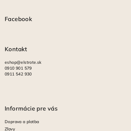
Z
á
p
Facebook
ä
t
i
Kontakt
e
eshop
@
elstrote.sk
0910 901 579
0911 542 930
Informácie pre vás
Doprava a platba
Zľavy