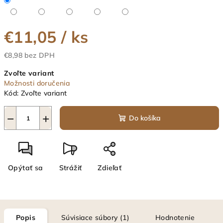
€11,05
/ ks
€8,98 bez DPH
Jednotková
Zvoľte variant
cena:
Možnosti doručenia
Kód:
Zvoľte variant
−
+
Do košíka
Opýtať sa
Strážiť
Zdieľať
Popis
Súvisiace súbory (1)
Hodnotenie