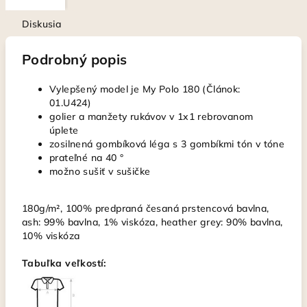
Diskusia
Podrobný popis
Vylepšený model je My Polo 180 (Článok:
01.U424)
golier a manžety rukávov v 1x1 rebrovanom
úplete
zosilnená gombíková léga s 3 gombíkmi tón v tóne
prateľné na 40 °
možno sušiť v sušičke
180g/m², 100% predpraná česaná prstencová bavlna,
ash: 99% bavlna, 1% viskóza, heather grey: 90% bavlna,
10% viskóza
Tabuľka veľkostí: