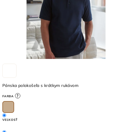
Pánska polokošeľa s krátkym rukávom
?
FARBA
VEĽKOSŤ