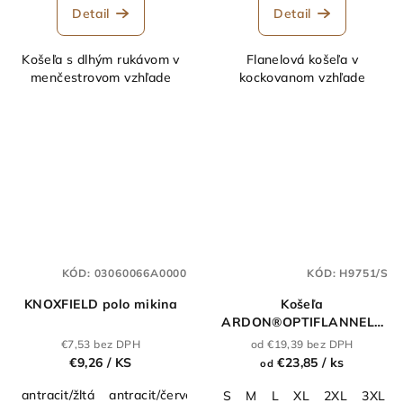
Detail
Detail
Košeľa s dlhým rukávom v
Flanelová košeľa v
menčestrovom vzhľade
kockovanom vzhľade
KÓD:
03060066A0000
KÓD:
H9751/S
KNOXFIELD polo mikina
Košeľa
ARDON®OPTIFLANNELS
červená
€7,53 bez DPH
od €19,39 bez DPH
€9,26
/ KS
€23,85
/ ks
od
antracit/žltá
antracit/červená
S
M
L
XL
2XL
3XL