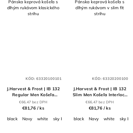
Pánska keprová košeľa s
Pánska keprová košeľa s
dlhým rukávom klasického
dlhým rukávom v slim fit
strihu
strihu
KÓD:
63320100101
KÓD:
63320200100
J.Harvest & Frost | IB 132
J.Harvest & Frost | IB 132
Regular Men Košeľa
Slim Men Košeľa Interlock
Interlock s dlhým
s dlhým rukávom_63.3202
€66,47 bez DPH
€66,47 bez DPH
rukávom_63.3201
€81,76
/ ks
€81,76
/ ks
black
Navy
white
sky blue
black
Navy
white
sky bl