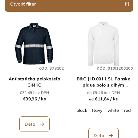
e
Otvoriť filter
p
V
r
ý
o
p
d
i
u
s
k
p
t
KÓD:
378102
KÓD:
010I1200100
r
o
Antistatická polokošeľa
B&C | ID.001 LSL Pánske
o
v
GINKO
piqué polo s dlhým
d
rukávom_01.0I12
€32,49 bez DPH
od €9,46 bez DPH
u
€39,96
/ ks
€11,64
/ ks
od
k
black
Navy
white
red
t
o
Detail
v
Detail