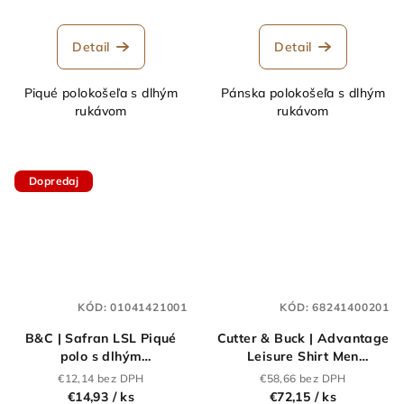
Detail
Detail
Piqué polokošeľa s dlhým
Pánska polokošeľa s dlhým
rukávom
rukávom
Dopredaj
KÓD:
01041421001
KÓD:
68241400201
B&C | Safran LSL Piqué
Cutter & Buck | Advantage
polo s dlhým
Leisure Shirt Men
rukávom_01.0414
Voľnočasová
€12,14 bez DPH
€58,66 bez DPH
košeľa_68.2414
€14,93
/ ks
€72,15
/ ks