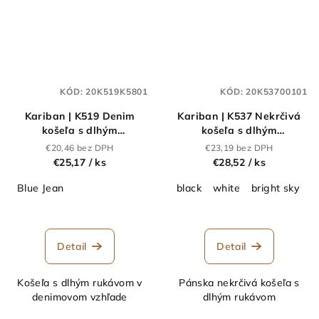
KÓD:
20K519K5801
KÓD:
20K53700101
Kariban | K519 Denim
Kariban | K537 Nekrčivá
košeľa s dlhým
košeľa s dlhým
rukávom_20.K519
rukávom_20.K537
€20,46 bez DPH
€23,19 bez DPH
€25,17
/ ks
€28,52
/ ks
Blue Jean
black
white
bright sky
z
Detail
Detail
Košeľa s dlhým rukávom v
Pánska nekrčivá košeľa s
denimovom vzhľade
dlhým rukávom