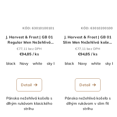
KÓD:
63010100101
KÓD:
63010200100
J. Harvest & Frost | GB 01
J. Harvest & Frost | GB 01
Regular Men Nežehlivá
Slim Men Nežehlivá košeľa
košeľa s dlhým
s dlhým rukávom_63.0102
€77,11 bez DPH
€77,11 bez DPH
rukávom_63.0101
€94,85
/ ks
€94,85
/ ks
black
Navy
white
sky blue
black
grey
Mid Blue
Navy
white
sky bl
Detail
Detail
Pánska nežehlivá košeľa s
Pánska nežehlivá košeľa s
dlhým rukávom klasického
dlhým rukávom v slim fit
strihu
strihu