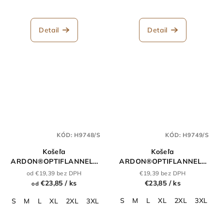
Detail
Detail
KÓD:
H9748/S
KÓD:
H9749/S
Košeľa
Košeľa
ARDON®OPTIFLANNELS
ARDON®OPTIFLANNELS
modrá
sivá
od €19,39 bez DPH
€19,39 bez DPH
€23,85
/ ks
€23,85
/ ks
od
S
M
L
XL
2XL
3XL
S
M
L
XL
2XL
3XL
4XL