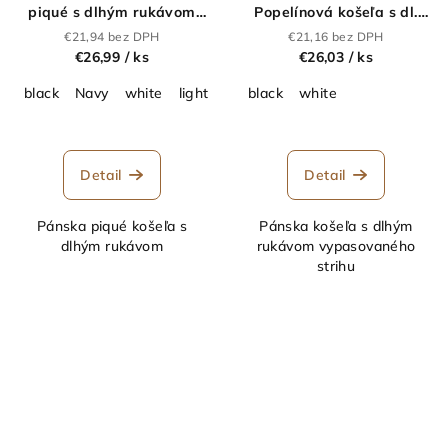
piqué s dlhým rukávom
Popelínová košeľa s dl.
"Superwash"_43.0143
rukávom a mao
€21,94 bez DPH
€21,16 bez DPH
golierom_43.0161
€26,99
/ ks
€26,03
/ ks
black
Navy
white
light heather blue
black
white
Detail
Detail
Pánska piqué košeľa s
Pánska košeľa s dlhým
dlhým rukávom
rukávom vypasovaného
strihu