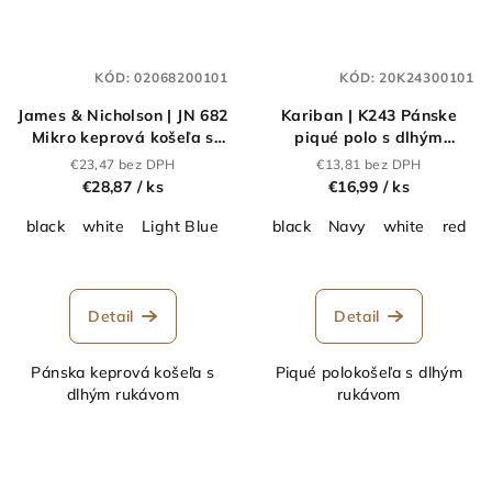
KÓD:
02068200101
KÓD:
20K24300101
James & Nicholson | JN 682
Kariban | K243 Pánske
Mikro keprová košeľa s
piqué polo s dlhým
dlhým rukávom_02.0682
rukávom_20.K243
€23,47 bez DPH
€13,81 bez DPH
€28,87
/ ks
€16,99
/ ks
black
white
Light Blue
black
Navy
white
red
Detail
Detail
Pánska keprová košeľa s
Piqué polokošeľa s dlhým
dlhým rukávom
rukávom