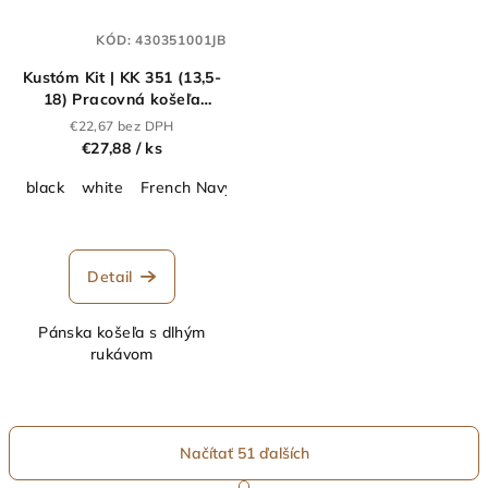
KÓD:
430351001JB
Kustóm Kit | KK 351 (13,5-
18) Pracovná košeľa
Oxford s dlhým
€22,67 bez DPH
rukávom_43.0351
€27,88
/ ks
black
white
French Navy
Light Blue
Detail
Pánska košeľa s dlhým
rukávom
Načítať 51 ďalších