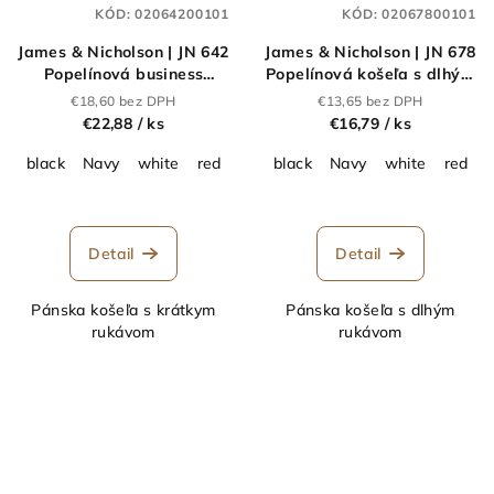
KÓD:
02064200101
KÓD:
02067800101
James & Nicholson | JN 642
James & Nicholson | JN 678
Popelínová business
Popelínová košeľa s dlhým
košeľa s dlhým
rukávom_02.0678
€18,60 bez DPH
€13,65 bez DPH
rukávom_02.0642
€22,88
/ ks
€16,79
/ ks
black
Navy
white
red
royal
black
wine
Navy
Carbon
white
steel
red
r
Detail
Detail
Pánska košeľa s krátkym
Pánska košeľa s dlhým
rukávom
rukávom