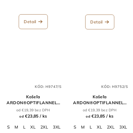
Detail
Detail
KÓD:
H9747/S
KÓD:
H9752/S
Košeľa
Košeľa
ARDON®OPTIFLANNELS
ARDON®OPTIFLANNELS
čierna
kráľovská modrá
od €19,39 bez DPH
od €19,39 bez DPH
€23,85
/ ks
€23,85
/ ks
od
od
S
M
L
XL
2XL
3XL
4XL
S
5XL
M
L
XL
2XL
3XL