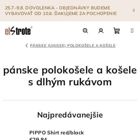
Prejsť
25.7.-9.8. DOVOLENKA - OBJEDNÁVKY BUDEME
na
VYBAVOVAŤ OD 10.8. ĎAKUJEME ZA POCHOPENIE
obsah
Nákupn
Hľadať
Prihlásenie
PÁNSKE (UNISEX) POLOKOŠELE A KOŠELE
košík
pánske polokošele a košele
s dlhým rukávom
Najpredávanejšie
PIPPO Shirt red/black
€29,84