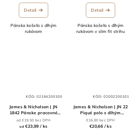
Detail
Detail
Pánska košeľa s dlhým
Pánska košeľa s dlhým
rukávom
rukávom v slim fit strihu
KÓD:
02184200100
KÓD:
02002200101
James & Nicholson | JN
James & Nicholson | JN 22
1842 Pánske pracovné
Piqué polo s dlhým
polo s dlhým
rukávom z ťažkej
od €19,50 bez DPH
€16,80 bez DPH
rukávom_02.1842
bavlny_02.0022
€23,99
/ ks
€20,66
/ ks
od