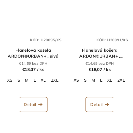
KÓD:
H20095/XS
KÓD:
H20091/XS
Flanelová košeľa
Flanelová košeľa
ARDON®URBAN+ , sivá
ARDON®URBAN+ ,
tm.modrá
€14,69 bez DPH
€14,69 bez DPH
€18,07
/ ks
€18,07
/ ks
XS
S
M
L
XL
2XL
3XL
XS
4XL
S
5XL
M
L
XL
2XL
3
Detail
Detail