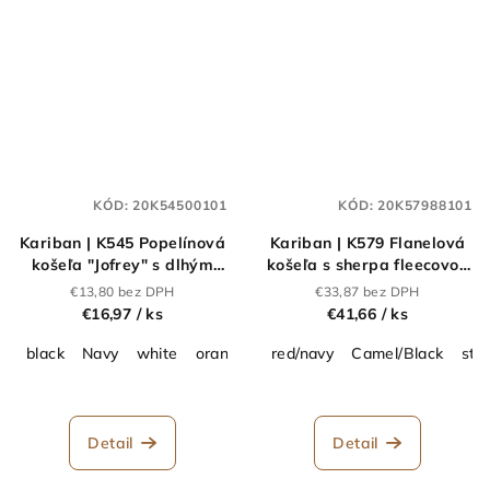
KÓD:
20K54500101
KÓD:
20K57988101
Kariban | K545 Popelínová
Kariban | K579 Flanelová
košeľa "Jofrey" s dlhým
košeľa s sherpa fleecovou
rukávom_20.K545
podšívkou_20.K579
€13,80 bez DPH
€33,87 bez DPH
€16,97
/ ks
€41,66
/ ks
black
Navy
white
orange
Brown
red/navy
wine
Camel/Black
Classic Red
sto
Detail
Detail