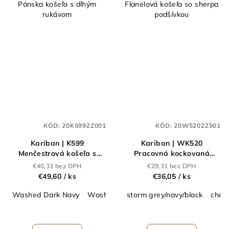
Pánska košeľa s dlhým
Flanelová košeľa so sherpa
rukávom
podšívkou
KÓD:
20K599ZZ001
KÓD:
20W520ZZ501
Kariban | K599
Kariban | WK520
Menčestrová košeľa s
Pracovná kockovaná
dlhým rukávom_20.K599
košeľa_20.W520
€40,33 bez DPH
€29,31 bez DPH
€49,60
/ ks
€36,05
/ ks
Washed Dark Navy
Washed Dusky Khaki
storm grey/navy/black
washed brandy
choco