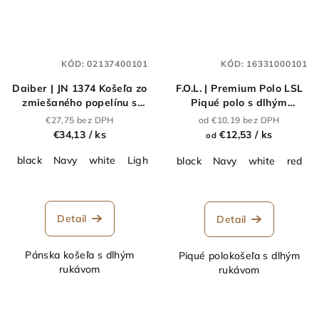
KÓD:
02137400101
KÓD:
16331000101
Daiber | JN 1374 Košeľa zo
F.O.L. | Premium Polo LSL
zmiešaného popelínu s
Piqué polo s dlhým
dlhým rukávom_02.1374
rukávom_16.331
€27,75 bez DPH
od €10,19 bez DPH
€34,13
/ ks
€12,53
/ ks
od
black
Navy
white
Light Blue
deep purple
black
Navy
white
red
r
Detail
Detail
Pánska košeľa s dlhým
Piqué polokošeľa s dlhým
rukávom
rukávom