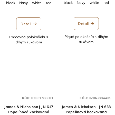
black
Navy
white
red
black
Navy
white
red
royal
Olive
turquoise
Grey H
Detail
Detail
Piqué polokošeľa s dlhým
Pracovná polokošeľa s
rukávom
dlhým rukávom
KÓD:
02061788801
KÓD:
02063884401
James & Nicholson | JN 617
James & Nicholson | JN 638
Popelínová kockovaná
Popelínová kockovaná