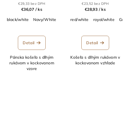
košeľa s dlhým
košeľa v tradičnom
€29,33 bez DPH
€23,52 bez DPH
rukávom_02.0617
vzhľade_02.0638
€36,07
/ ks
€28,93
/ ks
black/white
Navy/White
red/white
red/white
royal/white
royal/white
forest g
Gre
Detail
Detail
Pánska košeľa s dlhým
Košeľa s dlhým rukávom v
rukávom v kockovanom
kockovanom vzhľade
vzore