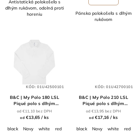
Antistatická polokošeľa s
dlhým rukávom, odolná proti
Pánska polokošeľa s dlhým
horeniu
rukávom
KÓD:
01U42500101
KÓD:
01U42700101
B&C | My Polo 180 LSL
B&C | My Polo 210 LSL
Piqué polo s dlhým
Piqué polo s dlhým
rukávom_01.U425
rukávom z ťažkej
od €11,10 bez DPH
od €13,95 bez DPH
bavlny_01.U427
€13,65
/ ks
€17,16
/ ks
od
od
black
Navy
white
red
royal blue
black
dark grey
Navy
white
burgundy
red
r