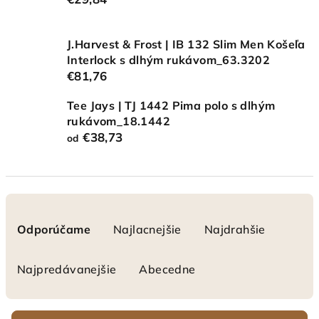
J.Harvest & Frost | IB 132 Slim Men Košeľa
Interlock s dlhým rukávom_63.3202
€81,76
Tee Jays | TJ 1442 Pima polo s dlhým
rukávom_18.1442
€38,73
od
R
a
Odporúčame
Najlacnejšie
Najdrahšie
d
e
Najpredávanejšie
Abecedne
n
i