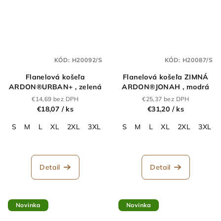
KÓD:
H20092/S
KÓD:
H20087/S
Flanelová košeľa
Flanelová košeľa ZIMNÁ
ARDON®URBAN+ , zelená
ARDON®JONAH , modrá
€14,69 bez DPH
€25,37 bez DPH
€18,07
/ ks
€31,20
/ ks
S
M
L
XL
2XL
3XL
4XL
S
M
L
XL
2XL
3XL
Detail
Detail
Novinka
Novinka