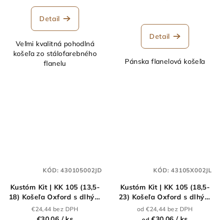
Detail
Detail
Veľmi kvalitná pohodlná
košeľa zo stálofarebného
Pánska flanelová košeľa
flanelu
KÓD:
430105002JD
KÓD:
43105X002JL
Kustóm Kit | KK 105 (13,5-
Kustóm Kit | KK 105 (18,5-
18) Košeľa Oxford s dlhým
23) Košeľa Oxford s dlhým
rukávom_43.0105
rukávom_43.105X
€24,44 bez DPH
od €24,44 bez DPH
€30,06
/ ks
€30,06
/ ks
od