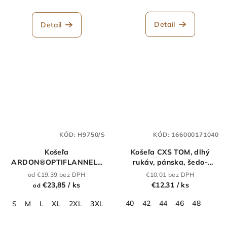
Detail
Detail
KÓD:
H9750/S
KÓD:
166000171040
Košeľa
Košeľa CXS TOM, dlhý
ARDON®OPTIFLANNELS
rukáv, pánska, šedo-
zelená
čierna
od €19,39 bez DPH
€10,01 bez DPH
€23,85
/ ks
€12,31
/ ks
od
40
42
44
46
48
S
M
L
XL
2XL
3XL
4XL