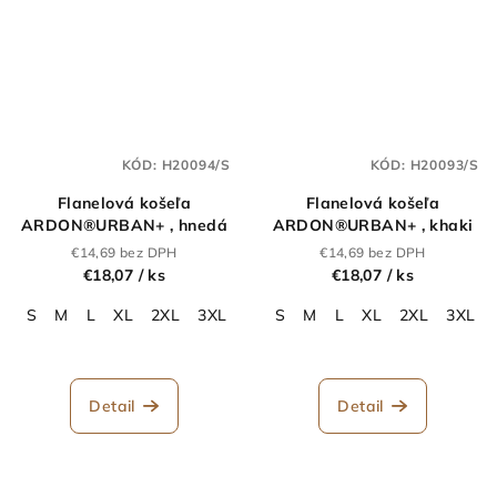
KÓD:
H20094/S
KÓD:
H20093/S
Flanelová košeľa
Flanelová košeľa
ARDON®URBAN+ , hnedá
ARDON®URBAN+ , khaki
€14,69 bez DPH
€14,69 bez DPH
€18,07
/ ks
€18,07
/ ks
S
M
L
XL
2XL
3XL
4XL
S
M
L
XL
2XL
3XL
Detail
Detail