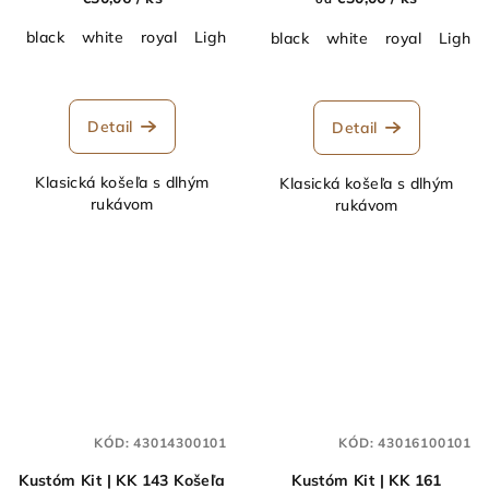
black
white
royal
Light Blue
silver grey
black
white
royal
Light 
Detail
Detail
Klasická košeľa s dlhým
Klasická košeľa s dlhým
rukávom
rukávom
KÓD:
43014300101
KÓD:
43016100101
Kustóm Kit | KK 143 Košeľa
Kustóm Kit | KK 161