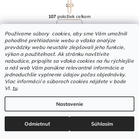
S
t
1
3
O
r
107
položiek celkom
á
v
n
l
Hore
k
á
Používame súbory cookies, aby sme Vám umožnili
o
d
pohodlné prehliadanie webu a vďaka analýze
v
a
a
prevádzky webu neustále zlepšovali jeho funkcie,
n
c
výkon a použiteľnosť.
Ak stránku navštívite
Odoberať newsletter
i
nabudúce, pripojíte sa vďaka cookies na ňu rýchlejšie
i
e
a náš web Vám ponúkne relevantné informácie a
e
jednoduchšie vyplnenie údajov počas objednávky.
p
Email
Viac informácií o súboroch cookies nájdete v bode
r
VI.
tu
.
v
Súhlasím so spracovaním mojich osobných údajov
k
prevádzkovateľom tohto e-shopu za účelom odosielania
informačných a propagačných emailov (newsletterov) a
y
Nastavenie
oboznámil/a som sa s
informačnou povinnosťou
v
prevádzkovateľa eshopu.
ý
Odmietnuť
Súhlasím
p
Prihlásiť sa
i