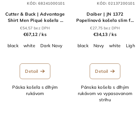
KÓD:
68241000101
KÓD:
02137200101
Cutter & Buck | Advantage
Daiber | JN 1372
Shirt Men Piqué košeľa s
Popelínová košeľa slim fit
dlhým rukávom_68.2410
s dlhým rukávom_02.1372
€54,57 bez DPH
€27,75 bez DPH
€67,12
/ ks
€34,13
/ ks
black
white
Dark Navy
anthracite melange
black
Navy
white
Light 
Detail
Detail
Páska košeľa s dlhým
Pánska košeľa s dlhým
rukávom
rukávom vo vypasovanom
strihu