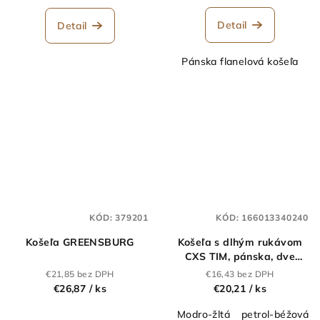
Detail
Detail
Pánska flanelová košeľa
KÓD:
379201
KÓD:
166013340240
Košeľa GREENSBURG
Košeľa s dlhým rukávom
CXS TIM, pánska, dve
farby
€21,85 bez DPH
€16,43 bez DPH
€26,87
/ ks
€20,21
/ ks
Modro-žltá
petrol-béžová