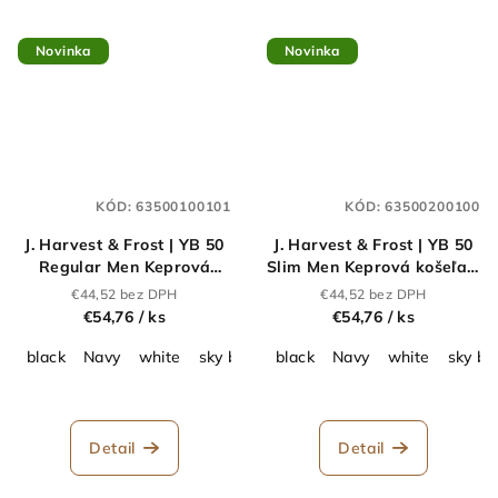
Novinka
Novinka
KÓD:
63500100101
KÓD:
63500200100
J. Harvest & Frost | YB 50
J. Harvest & Frost | YB 50
Regular Men Keprová
Slim Men Keprová košeľa s
košeľa s dlhým
dlhým rukávom_63.5002
€44,52 bez DPH
€44,52 bez DPH
rukávom_63.5001
€54,76
/ ks
€54,76
/ ks
black
Navy
white
sky blue
black
grey
navy stripe
Navy
white
sky blue 
sky bl
Detail
Detail