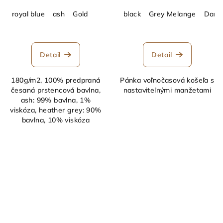
royal blue
ash
Gold
black
Grey Melange
Dark
Detail
Detail
180g/m2, 100% predpraná
Pánka voľnočasová košeľa s
česaná prstencová bavlna,
nastaviteľnými manžetami
ash: 99% bavlna, 1%
viskóza, heather grey: 90%
bavlna, 10% viskóza