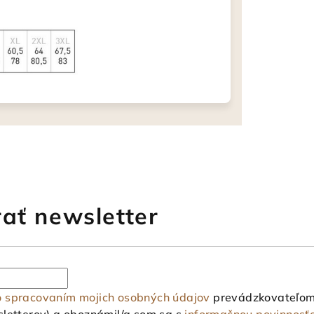
ať newsletter
o spracovaním mojich osobných údajov
prevádzkovateľom 
letterov) a oboznámil/a som sa s
informačnou povinnosť