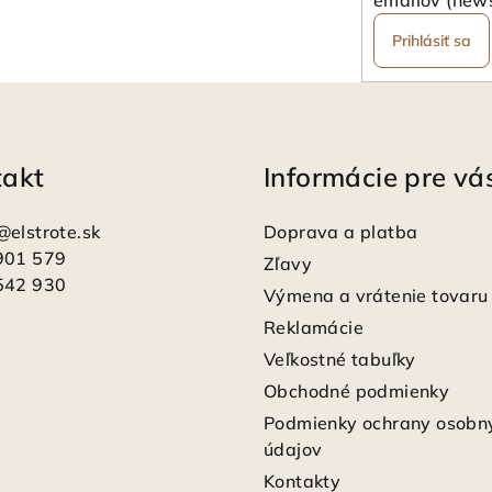
Prihlásiť sa
takt
Informácie pre vá
@
elstrote.sk
Doprava a platba
901 579
Zľavy
542 930
Výmena a vrátenie tovaru
Reklamácie
Veľkostné tabuľky
Obchodné podmienky
Podmienky ochrany osobn
údajov
Kontakty