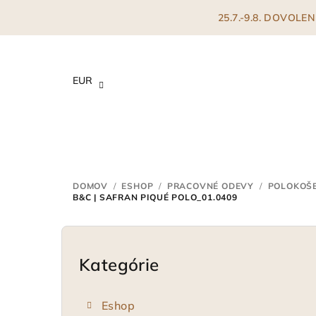
Prejsť
25.7.-9.8. DOVOL
na
obsah
EUR
DOMOV
/
ESHOP
/
PRACOVNÉ ODEVY
/
POLOKOŠE
B&C | SAFRAN PIQUÉ POLO_01.0409
B
o
Kategórie
Preskočiť
kategórie
č
Eshop