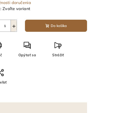
nosti doručenia
:
Zvoľte variant
+
Do košíka
ač
Opýtať sa
Strážiť
eľať