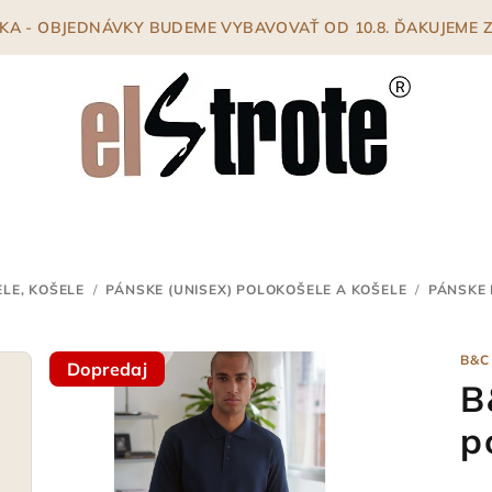
ENKA - OBJEDNÁVKY BUDEME VYBAVOVAŤ OD 10.8. ĎAKUJEME
LE, KOŠELE
/
PÁNSKE (UNISEX) POLOKOŠELE A KOŠELE
/
PÁNSKE 
B&C
Dopredaj
B
p