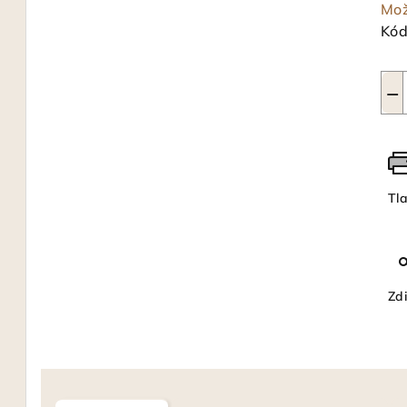
Mož
Kód
−
Tl
Zdi