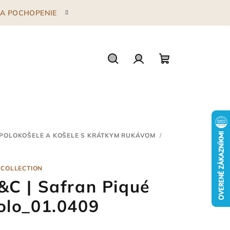
 ZA POCHOPENIE
Hľadať
Prihlásenie
Nákupný
košík
POLOKOŠELE A KOŠELE S KRÁTKYM RUKÁVOM
/
 COLLECTION
&C | Safran Piqué
olo_01.0409