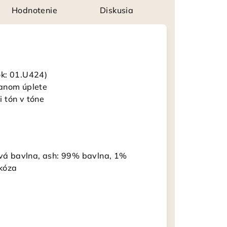
Hodnotenie
Diskusia
ok: 01.U424)
vanom úplete
 tón v tóne
á bavlna, ash: 99% bavlna, 1%
skóza