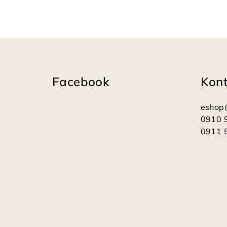
Z
á
Facebook
Kon
p
ä
eshop
t
0910 
0911 
i
e