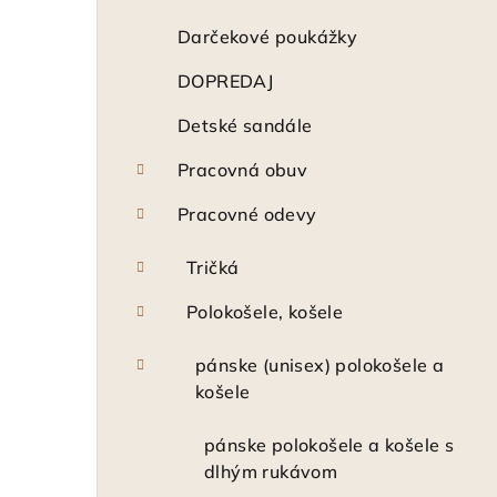
n
ý
Darčekové poukážky
p
DOPREDAJ
a
Detské sandále
n
Pracovná obuv
e
Pracovné odevy
l
Tričká
Polokošele, košele
pánske (unisex) polokošele a
košele
pánske polokošele a košele s
dlhým rukávom