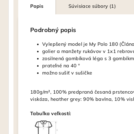
Popis
Súvisiace súbory (1)
Podrobný popis
Vylepšený model je My Polo 180 (Člán
golier a manžety rukávov v 1x1 rebro
zosilnená gombíková léga s 3 gombíkmi
prateľné na 40 °
možno sušiť v sušičke
180g/m², 100% predpraná česaná prstencov
viskóza, heather grey: 90% bavlna, 10% vi
Tabuľka veľkostí: