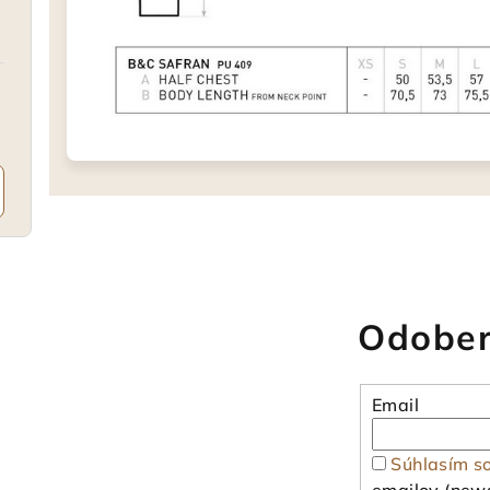
Odober
Email
Súhlasím s
emailov (news