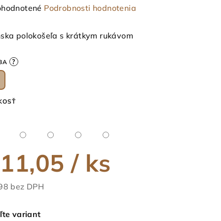
emerné
hodnotené
Podrobnosti hodnotenia
notenie
duktu
ska polokošeľa s krátkym rukávom
?
BA
ezdičiek.
KOSŤ
11,05
/ ks
98 bez DPH
notková
a:
ľte variant