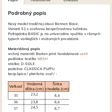
Popis
Hodnotenie
Diskusia
Podrobný popis
Nový model tradičnej obuvi Bennon Basic.
Variant S1 s oceľovou bezpečnostnou tužinkou.
Poltopánka BASIC je na univerzálne využitie v rôznych
typoch vonkajších i vnútorných prevádzok.
Materiálový popis
vrchný materiál: Barton print hovädzinová
useň
podšívka: textílie
MESH
stielka: D-SOLE
podošva: CLASSICA PU/PU
bezp.špica / planžeta: oceľ / -
Vnútorná
Šírka
Veľkosť
dĺžka (cm)
chodidla (cm)
23,2
35
8,4
36
23,8
8,6
24,5
37
8,7