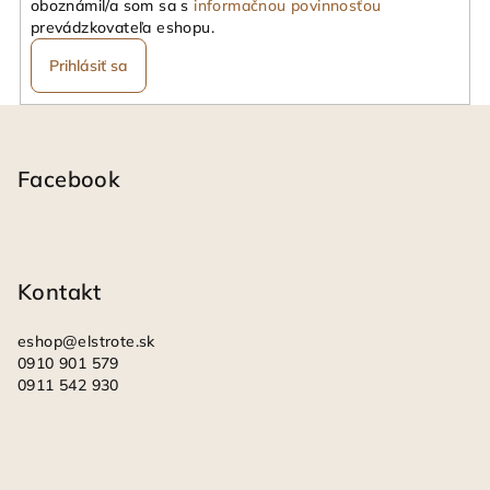
oboznámil/a som sa s
informačnou povinnosťou
prevádzkovateľa eshopu.
Prihlásiť sa
Z
á
p
Facebook
ä
t
i
Kontakt
e
eshop
@
elstrote.sk
0910 901 579
0911 542 930