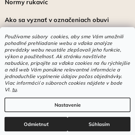
Normy rukavíc
Ako sa vyznať v označeniach obuvi
Používame súbory cookies, aby sme Vám umožnili
pohodlné prehliadanie webu a vďaka analýze
Heureka
prevádzky webu neustále zlepšovali jeho funkcie,
výkon a použiteľnosť.
Ak stránku navštívite
nabudúce, pripojíte sa vďaka cookies na ňu rýchlejšie
Športové pracovné poltopánky PRESTIGE CLASSIC biele
a náš web Vám ponúkne relevantné informácie a
Mária
|
Hodnotenie produktu je 5 z 5 hviezdičiek.
jednoduchšie vyplnenie údajov počas objednávky.
Á
Viac informácií o súboroch cookies nájdete v bode
VI.
tu
.
r
Árukereső.hu
u
k
Nastavenie
Copyright 2026
Elstrote®
. Všetky práva vyhradené.
Upraviť
e
nastavenie cookies
r
Odmietnuť
Súhlasím
e
Vytvoril Shoptet
s