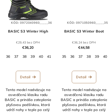
KÓD:
0972040960_____36
KÓD:
0971050960_____35
BASIC S3 Winter High
BASIC S3 Winter Boot
€29,43 bez DPH
€36,24 bez DPH
€36,20
€44,58
36
37
38
39
40
41
42
35
43
36
44
37
45
38
46
39
47
40
48
Detail
Detail
Tento model nadväzuje na
Tento model nadväzuje na
osvedčenú klasiku radu
osvedčenú klasiku radu
BASIC a prináša zateplenie
BASIC a prináša zateplenie
plyšovou podšívkou, ktorá
plyšovou podšívkou, ktorá
udrží nohy v teple po celý
udrží nohy v teple po celý