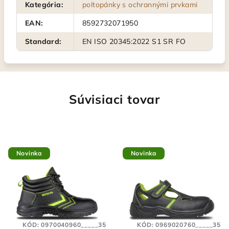
Kategória
:
poltopánky s ochrannými prvkami
EAN
:
8592732071950
Standard
:
EN ISO 20345:2022 S1 SR FO
Súvisiaci tovar
Novinka
Novinka
KÓD:
0970040960_____35
KÓD:
0969020760_____35