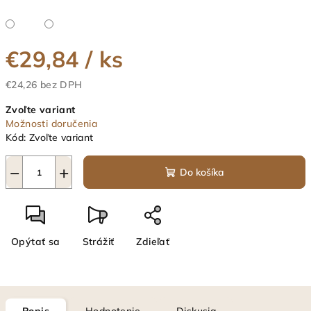
€29,84
/ ks
€24,26 bez DPH
Jednotková
Zvoľte variant
cena:
Možnosti doručenia
Kód:
Zvoľte variant
−
+
Do košíka
Opýtať sa
Strážiť
Zdieľať