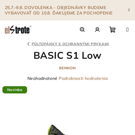
Prejsť
25.7.-9.8. DOVOLENKA - OBJEDNÁVKY BUDEME
na
VYBAVOVAŤ OD 10.8. ĎAKUJEME ZA POCHOPENIE
obsah
Nákupn
Hľadať
Prihlásenie
POLTOPÁNKY S OCHRANNÝMI PRVKAMI
BASIC S1 Low
košík
BENNON
Priemerné
Neohodnotené
Podrobnosti hodnotenia
hodnotenie
Novinka
produktu
je
0,0
z
5
hviezdičiek.