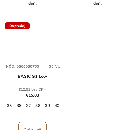
deň.
deň.
Dopredaj
KÓD:
0560030760_____35_V1
BASIC S1 Low
€12,91 bez DPH
€15,88
35
36
37
38
39
40
41
42
43
44
45
46
47
Detail