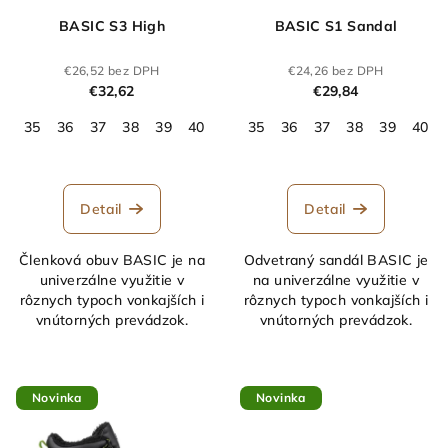
BASIC S3 High
BASIC S1 Sandal
€26,52 bez DPH
€24,26 bez DPH
€32,62
€29,84
35
36
37
38
39
40
41
35
42
36
43
37
44
38
45
39
46
40
47
Detail
Detail
Členková obuv BASIC je na
Odvetraný sandál BASIC je
univerzálne využitie v
na univerzálne využitie v
rôznych typoch vonkajších i
rôznych typoch vonkajších i
vnútorných prevádzok.
vnútorných prevádzok.
Novinka
Novinka