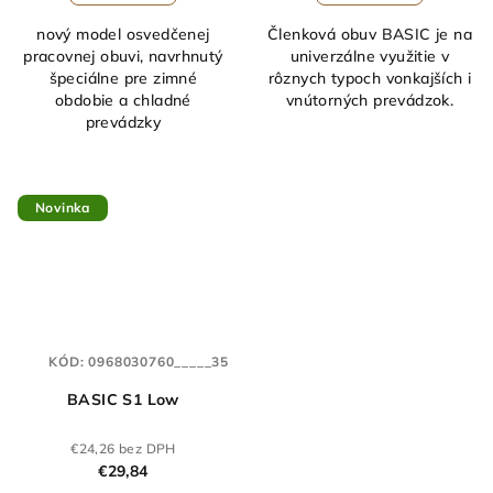
nový model osvedčenej
Členková obuv BASIC je na
pracovnej obuvi, navrhnutý
univerzálne využitie v
špeciálne pre zimné
rôznych typoch vonkajších i
obdobie a chladné
vnútorných prevádzok.
prevádzky
Novinka
KÓD:
0968030760_____35
BASIC S1 Low
€24,26 bez DPH
€29,84