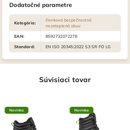
Dodatočné parametre
členková bezpečnostná
Kategória
:
nezateplená obuv
EAN
:
8592732072278
Standard
:
EN ISO 20345:2022 S3 SR FO LG
Súvisiaci tovar
Novinka
Novinka