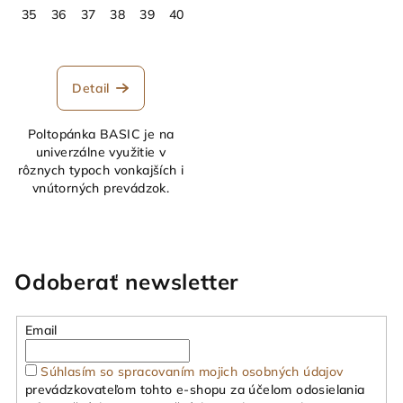
35
36
37
38
39
40
41
42
43
44
45
46
47
Detail
Poltopánka BASIC je na
univerzálne využitie v
rôznych typoch vonkajších i
vnútorných prevádzok.
Odoberať newsletter
Email
Súhlasím so spracovaním mojich osobných údajov
prevádzkovateľom tohto e-shopu za účelom odosielania