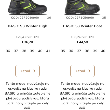
KÓD:
0972040960_____36
KÓD:
0971050960_____35
BASIC S3 Winter High
BASIC S3 Winter Boot
€29,43 bez DPH
€36,24 bez DPH
€36,20
€44,58
36
37
38
39
40
41
42
35
43
36
44
37
45
38
46
39
47
40
48
Detail
Detail
Tento model nadväzuje na
Tento model nadväzuje na
osvedčenú klasiku radu
osvedčenú klasiku radu
BASIC a prináša zateplenie
BASIC a prináša zateplenie
plyšovou podšívkou, ktorá
plyšovou podšívkou, ktorá
udrží nohy v teple po celý
udrží nohy v teple po celý
deň.
deň.