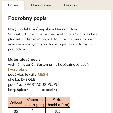
Popis
Hodnotenie
Diskusia
Podrobný popis
Nový model tradičnej obuvi Bennon Basic.
Variant S3 obsahuje bezpečnostnú oceľovú tužinku a
planžetu. Členková obuv BASIC je na univerzálne
využitie v rôznych typoch vonkajších i vnútorných
prevádzok.
Materiálový popis
vrchný materiál: Barton print hovädzinová
useň
hydrofóbna
podšívka: textílie
MESH
stielka: D-SOLE
podošva: SPARTACUS PU/PU
bezp.špica / planžeta: oceľ / oceľ
Vnútorná
Šírka
Veľkosť
dĺžka (cm)
chodidla (cm)
23,3
35
8,3