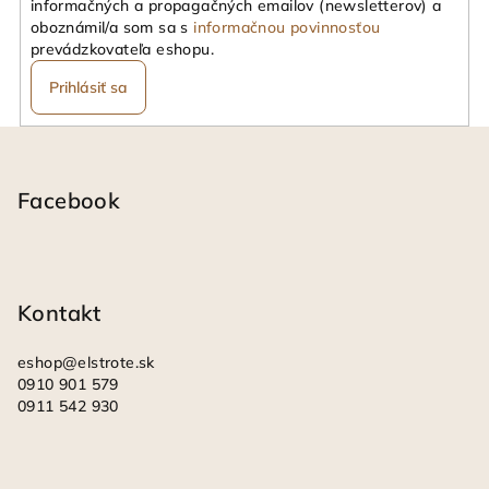
informačných a propagačných emailov (newsletterov) a
oboznámil/a som sa s
informačnou povinnosťou
prevádzkovateľa eshopu.
Prihlásiť sa
Z
á
p
Facebook
ä
t
i
Kontakt
e
eshop
@
elstrote.sk
0910 901 579
0911 542 930