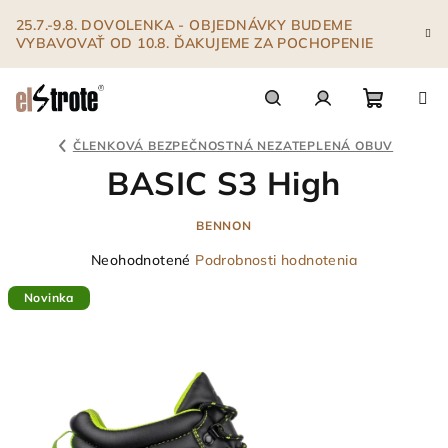
Prejsť
25.7.-9.8. DOVOLENKA - OBJEDNÁVKY BUDEME
na
VYBAVOVAŤ OD 10.8. ĎAKUJEME ZA POCHOPENIE
obsah
Nákupn
Hľadať
Prihlásenie
ČLENKOVÁ BEZPEČNOSTNÁ NEZATEPLENÁ OBUV
BASIC S3 High
košík
BENNON
Priemerné
Neohodnotené
Podrobnosti hodnotenia
hodnotenie
Novinka
produktu
je
0,0
z
5
hviezdičiek.