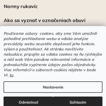
Normy rukavíc
Ako sa vyznať v označeniach obuvi
Používame súbory cookies, aby sme Vám umožnili
pohodlné prehliadanie webu a vďaka analýze
Heureka
prevádzky webu neustále zlepšovali jeho funkcie,
výkon a použiteľnosť.
Ak stránku navštívite
nabudúce, pripojíte sa vďaka cookies na ňu rýchlejšie
Športové pracovné poltopánky PRESTIGE CLASSIC biele
a náš web Vám ponúkne relevantné informácie a
Mária
|
Hodnotenie produktu je 5 z 5 hviezdičiek.
jednoduchšie vyplnenie údajov počas objednávky.
Á
Viac informácií o súboroch cookies nájdete v bode
VI.
tu
.
r
Árukereső.hu
u
k
Nastavenie
Copyright 2026
Elstrote®
. Všetky práva vyhradené.
Upraviť
e
nastavenie cookies
r
Odmietnuť
Súhlasím
e
Vytvoril Shoptet