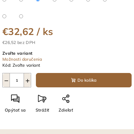
€32,62
/ ks
€26,52 bez DPH
Jednotková
Zvoľte variant
cena:
Možnosti doručenia
Kód:
Zvoľte variant
−
+
Do košíka
Opýtať sa
Strážiť
Zdieľať