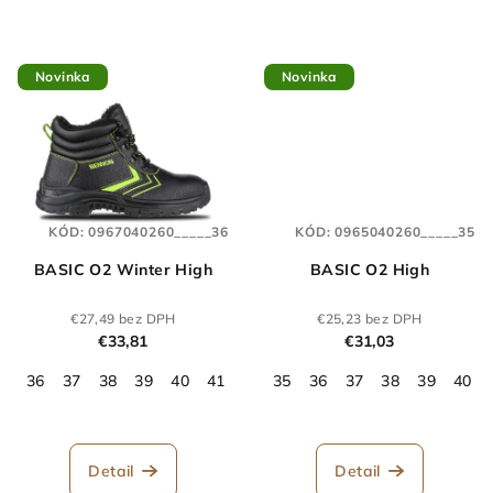
Novinka
Novinka
KÓD:
0967040260_____36
KÓD:
0965040260_____35
BASIC O2 Winter High
BASIC O2 High
€27,49 bez DPH
€25,23 bez DPH
€33,81
€31,03
36
37
38
39
40
41
42
35
43
36
44
37
45
38
46
39
47
40
48
Detail
Detail