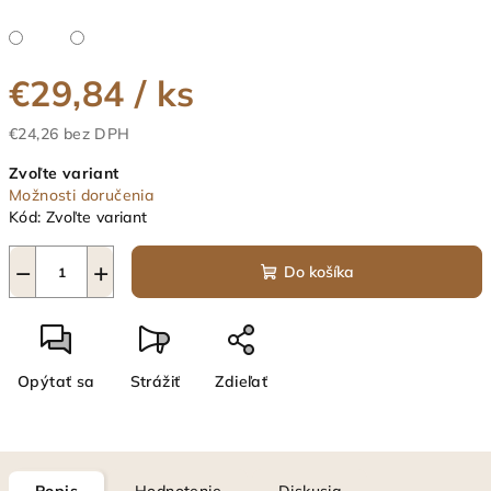
€29,84
/ ks
€24,26 bez DPH
Jednotková
Zvoľte variant
cena:
Možnosti doručenia
Kód:
Zvoľte variant
−
+
Do košíka
Opýtať sa
Strážiť
Zdieľať