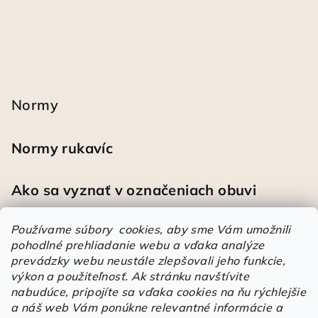
Normy
Normy rukavíc
Ako sa vyznať v označeniach obuvi
Používame súbory cookies, aby sme Vám umožnili
pohodlné prehliadanie webu a vďaka analýze
Heureka
prevádzky webu neustále zlepšovali jeho funkcie,
výkon a použiteľnosť.
Ak stránku navštívite
nabudúce, pripojíte sa vďaka cookies na ňu rýchlejšie
Športové pracovné poltopánky PRESTIGE CLASSIC biele
a náš web Vám ponúkne relevantné informácie a
Mária
|