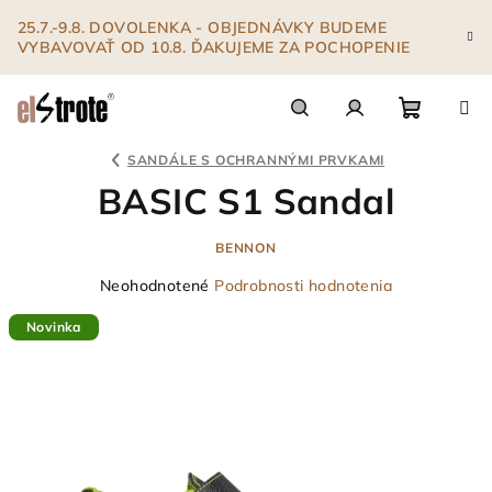
Prejsť
25.7.-9.8. DOVOLENKA - OBJEDNÁVKY BUDEME
na
VYBAVOVAŤ OD 10.8. ĎAKUJEME ZA POCHOPENIE
obsah
Nákupn
Hľadať
Prihlásenie
SANDÁLE S OCHRANNÝMI PRVKAMI
BASIC S1 Sandal
košík
BENNON
Priemerné
Neohodnotené
Podrobnosti hodnotenia
hodnotenie
Novinka
produktu
je
0,0
z
5
hviezdičiek.