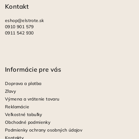
i
Kontakt
e
eshop
@
elstrote.sk
0910 901 579
0911 542 930
Informácie pre vás
Doprava a platba
Zľavy
Výmena a vrátenie tovaru
Reklamácie
Veľkostné tabuľky
Obchodné podmienky
Podmienky ochrany osobných údajov
Kontakty