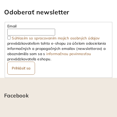
Odoberať newsletter
Email
Súhlasím so spracovaním mojich osobných údajov
prevádzkovateľom tohto e-shopu za účelom odosielania
informačných a propagačných emailov (newsletterov) a
oboznámil/a som sa s
informačnou povinnosťou
prevádzkovateľa eshopu.
Prihlásiť sa
Z
á
p
Facebook
ä
t