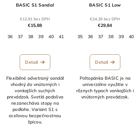
BASIC S1 Sandal
BASIC S1 Low
€12,91 bez DPH
€24,26 bez DPH
€15,88
€29,84
36
37
38
39
40
41
42
35
43
36
44
37
45
38
46
39
47
40
48
Detail
Detail
Flexibilné odvetraný sandál
Poltopánka BASIC je na
vhodný do vnútorných i
univerzálne využitie v
vonkajších suchých
rôznych typoch vonkajších i
prevádzok. Svetlá podošva
vnútorných prevádzok.
nezanecháva stopy na
podlahe. Variant S1 s
oceľovou bezpečnostnou
špicou.