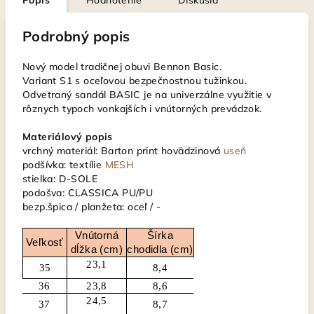
Popis
Hodnotenie
Diskusia
Podrobný popis
Nový model tradičnej obuvi Bennon Basic.
Variant S1 s oceľovou bezpečnostnou tužinkou.
Odvetraný sandál BASIC je na univerzálne využitie v
rôznych typoch vonkajších i vnútorných prevádzok.
Materiálový popis
vrchný materiál: Barton print hovädzinová
useň
podšívka: textílie
MESH
stielka: D-SOLE
podošva: CLASSICA PU/PU
bezp.špica / planžeta: oceľ / -
Vnútorná
Šírka
Veľkosť
dĺžka (cm)
chodidla (cm)
23,1
35
8,4
36
23,8
8,6
24,5
37
8,7