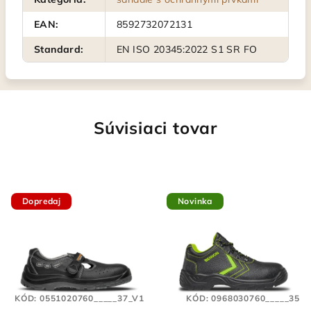
EAN
:
8592732072131
Standard
:
EN ISO 20345:2022 S1 SR FO
Súvisiaci tovar
Dopredaj
Novinka
KÓD:
0551020760_____37_V1
KÓD:
0968030760_____35