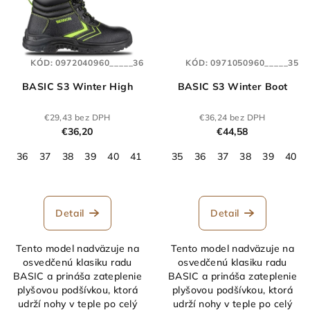
KÓD:
0972040960_____36
KÓD:
0971050960_____35
BASIC S3 Winter High
BASIC S3 Winter Boot
€29,43 bez DPH
€36,24 bez DPH
€36,20
€44,58
36
37
38
39
40
41
42
35
43
36
44
37
45
38
46
39
47
40
48
Detail
Detail
Tento model nadväzuje na
Tento model nadväzuje na
osvedčenú klasiku radu
osvedčenú klasiku radu
BASIC a prináša zateplenie
BASIC a prináša zateplenie
plyšovou podšívkou, ktorá
plyšovou podšívkou, ktorá
udrží nohy v teple po celý
udrží nohy v teple po celý