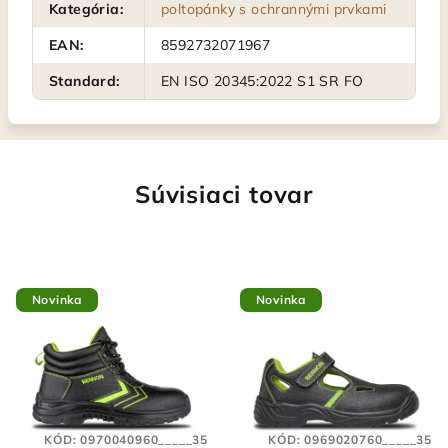
Kategória
:
poltopánky s ochrannými prvkami
EAN
:
8592732071967
Standard
:
EN ISO 20345:2022 S1 SR FO
Súvisiaci tovar
Novinka
Novinka
KÓD:
0970040960_____35
KÓD:
0969020760_____35