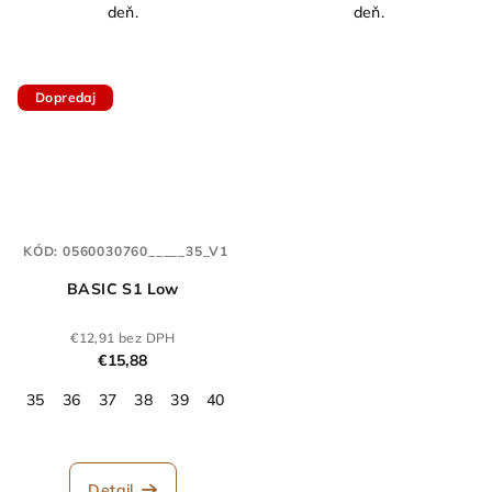
deň.
deň.
Dopredaj
KÓD:
0560030760_____35_V1
BASIC S1 Low
€12,91 bez DPH
€15,88
35
36
37
38
39
40
41
42
43
44
45
46
47
Detail