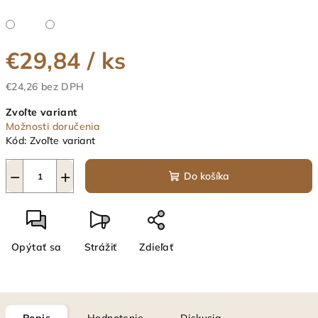
€29,84
/ ks
€24,26 bez DPH
Jednotková
Zvoľte variant
cena:
Možnosti doručenia
Kód:
Zvoľte variant
−
+
Do košíka
Opýtať sa
Strážiť
Zdieľať