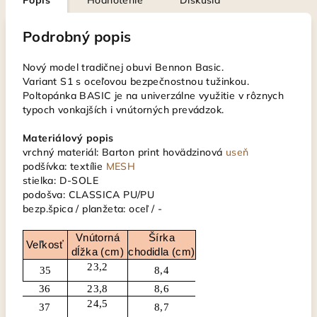
Popis
Hodnotenie
Diskusia
Podrobný popis
Nový model tradičnej obuvi Bennon Basic.
Variant S1 s oceľovou bezpečnostnou tužinkou.
Poltopánka BASIC je na univerzálne využitie v rôznych
typoch vonkajších i vnútorných prevádzok.
Materiálový popis
vrchný materiál: Barton print hovädzinová
useň
podšívka: textílie
MESH
stielka: D-SOLE
podošva: CLASSICA PU/PU
bezp.špica / planžeta: oceľ / -
Vnútorná
Šírka
Veľkosť
dĺžka (cm)
chodidla (cm)
23,2
35
8,4
36
23,8
8,6
24,5
37
8,7