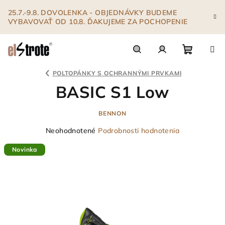
Prejsť
25.7.-9.8. DOVOLENKA - OBJEDNÁVKY BUDEME
na
VYBAVOVAŤ OD 10.8. ĎAKUJEME ZA POCHOPENIE
obsah
Nákupn
Hľadať
Prihlásenie
POLTOPÁNKY S OCHRANNÝMI PRVKAMI
BASIC S1 Low
košík
BENNON
Priemerné
Neohodnotené
Podrobnosti hodnotenia
hodnotenie
Novinka
produktu
je
0,0
z
5
hviezdičiek.