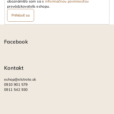
oboznámil/a som sa s
informačnou povinnosťou
prevádzkovateľa eshopu.
Prihlásiť sa
Z
á
p
Facebook
ä
t
i
Kontakt
e
eshop
@
elstrote.sk
0910 901 579
0911 542 930