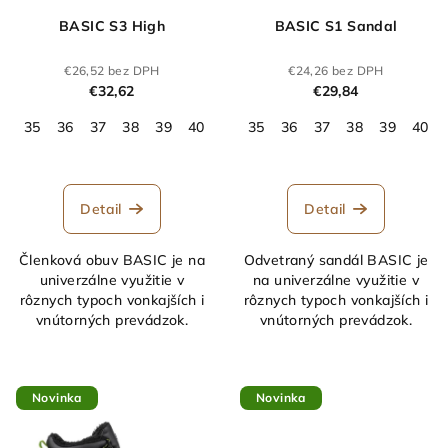
BASIC S3 High
BASIC S1 Sandal
€26,52 bez DPH
€24,26 bez DPH
€32,62
€29,84
35
36
37
38
39
40
41
35
42
36
43
37
44
38
45
39
46
40
47
Detail
Detail
Členková obuv BASIC je na
Odvetraný sandál BASIC je
univerzálne využitie v
na univerzálne využitie v
rôznych typoch vonkajších i
rôznych typoch vonkajších i
vnútorných prevádzok.
vnútorných prevádzok.
Novinka
Novinka