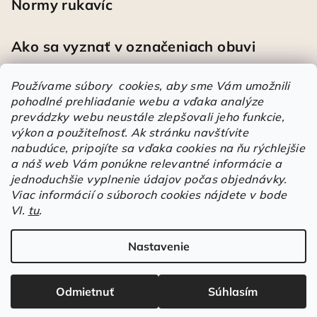
Normy rukavíc
Ako sa vyznať v označeniach obuvi
Používame súbory cookies, aby sme Vám umožnili
pohodlné prehliadanie webu a vďaka analýze
Heureka
prevádzky webu neustále zlepšovali jeho funkcie,
výkon a použiteľnosť.
Ak stránku navštívite
nabudúce, pripojíte sa vďaka cookies na ňu rýchlejšie
Športové pracovné poltopánky PRESTIGE CLASSIC biele
a náš web Vám ponúkne relevantné informácie a
Mária
|
Hodnotenie produktu je 5 z 5 hviezdičiek.
jednoduchšie vyplnenie údajov počas objednávky.
Á
Viac informácií o súboroch cookies nájdete v bode
VI.
tu
.
r
Árukereső.hu
u
k
Nastavenie
Copyright 2026
Elstrote®
. Všetky práva vyhradené.
Upraviť
e
nastavenie cookies
r
Odmietnuť
Súhlasím
e
Vytvoril Shoptet
s