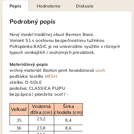
Popis
Hodnotenie
Diskusia
Podrobný popis
Nový model tradičnej obuvi Bennon Basic.
Variant S1 s oceľovou bezpečnostnou tužinkou.
Poltopánka BASIC je na univerzálne využitie v rôznych
typoch vonkajších i vnútorných prevádzok.
Materiálový popis
vrchný materiál: Barton print hovädzinová
useň
podšívka: textílie
MESH
stielka: D-SOLE
podošva: CLASSICA PU/PU
bezp.špica / planžeta: oceľ / -
Vnútorná
Šírka
Veľkosť
dĺžka (cm)
chodidla (cm)
23,2
35
8,4
36
23,8
8,6