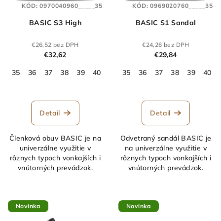
KÓD:
0970040960_____35
KÓD:
0969020760_____35
BASIC S3 High
BASIC S1 Sandal
€26,52 bez DPH
€24,26 bez DPH
€32,62
€29,84
35
36
37
38
39
40
41
35
42
36
43
37
44
38
45
39
46
40
47
Detail
Detail
Členková obuv BASIC je na
Odvetraný sandál BASIC je
univerzálne využitie v
na univerzálne využitie v
rôznych typoch vonkajších i
rôznych typoch vonkajších i
vnútorných prevádzok.
vnútorných prevádzok.
Novinka
Novinka