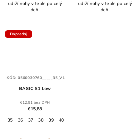
udrží nohy v teple po celý
udrží nohy v teple po celý
deň.
deň.
Dopredaj
KÓD:
0560030760_____35_V1
BASIC S1 Low
€12,91 bez DPH
€15,88
35
36
37
38
39
40
41
42
43
44
45
46
47