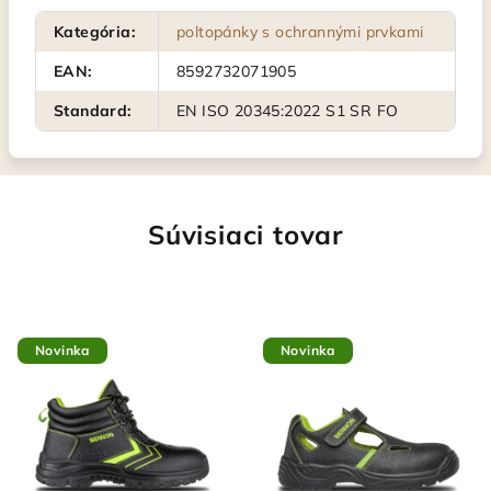
Kategória
:
poltopánky s ochrannými prvkami
EAN
:
8592732071905
Standard
:
EN ISO 20345:2022 S1 SR FO
Súvisiaci tovar
Novinka
Novinka