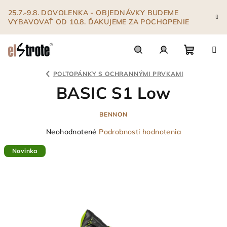
Prejsť
25.7.-9.8. DOVOLENKA - OBJEDNÁVKY BUDEME
na
VYBAVOVAŤ OD 10.8. ĎAKUJEME ZA POCHOPENIE
obsah
Nákupn
Hľadať
Prihlásenie
POLTOPÁNKY S OCHRANNÝMI PRVKAMI
BASIC S1 Low
košík
BENNON
Priemerné
Neohodnotené
Podrobnosti hodnotenia
hodnotenie
Novinka
produktu
je
0,0
z
5
hviezdičiek.