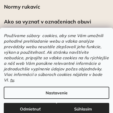
Normy rukavíc
Ako sa vyznať v označeniach obuvi
Používame súbory cookies, aby sme Vám umožnili
pohodlné prehliadanie webu a vďaka analýze
Heureka
prevádzky webu neustále zlepšovali jeho funkcie,
výkon a použiteľnosť.
Ak stránku navštívite
nabudúce, pripojíte sa vďaka cookies na ňu rýchlejšie
Športové pracovné poltopánky PRESTIGE CLASSIC biele
a náš web Vám ponúkne relevantné informácie a
Mária
|
Hodnotenie produktu je 5 z 5 hviezdičiek.
jednoduchšie vyplnenie údajov počas objednávky.
Á
Viac informácií o súboroch cookies nájdete v bode
VI.
tu
.
r
Árukereső.hu
u
k
Nastavenie
Copyright 2026
Elstrote®
. Všetky práva vyhradené.
Upraviť
e
nastavenie cookies
r
Odmietnuť
Súhlasím
e
Vytvoril Shoptet