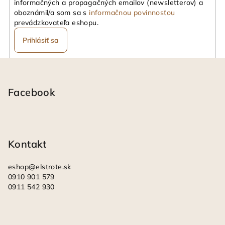
informačných a propagačných emailov (newsletterov) a
oboznámil/a som sa s
informačnou povinnosťou
prevádzkovateľa eshopu.
Prihlásiť sa
Z
á
p
Facebook
ä
t
i
Kontakt
e
eshop
@
elstrote.sk
0910 901 579
0911 542 930