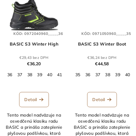
KÓD:
0972040960_____36
KÓD:
0971050960_____35
BASIC S3 Winter High
BASIC S3 Winter Boot
€29,43 bez DPH
€36,24 bez DPH
€36,20
€44,58
36
37
38
39
40
41
42
35
43
36
44
37
45
38
46
39
47
40
48
Detail
Detail
Tento model nadväzuje na
Tento model nadväzuje na
osvedčenú klasiku radu
osvedčenú klasiku radu
BASIC a prináša zateplenie
BASIC a prináša zateplenie
plyšovou podšívkou, ktorá
plyšovou podšívkou, ktorá